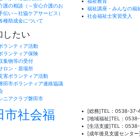
福祉教育
介護の相談（～安心介護のお
福祉講座・みんなの福
手伝い～社協ケアサービス）
社会福祉士実習受入
各種助成金について
加したい
ボランティア活動
ボランティア保険
収集物等の受付
サロン・居場所
災害ボランティア活動
磐田市ボランティア連絡協議
会
シニアクラブ磐田市
[総務]
TEL：0538-37-
[地域福祉]
TEL：0538-
[生活支援]
TEL：0538-
[成年後見支援センター