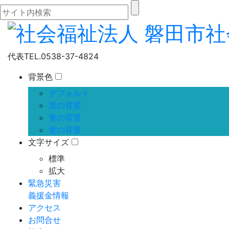
代表
TEL.0538-37-4824
背景色
デフォルト
黒の背景
青の背景
黄の背景
文字サイズ
標準
拡大
緊急災害
義援金情報
アクセス
お問合せ