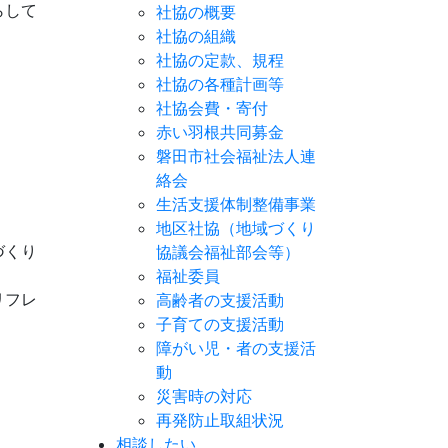
らして
社協の概要
社協の組織
社協の定款、規程
社協の各種計画等
社協会費・寄付
赤い羽根共同募金
磐田市社会福祉法人連
絡会
生活支援体制整備事業
地区社協（地域づくり
づくり
協議会福祉部会等）
福祉委員
リフレ
高齢者の支援活動
子育ての支援活動
障がい児・者の支援活
動
災害時の対応
再発防止取組状況
相談したい