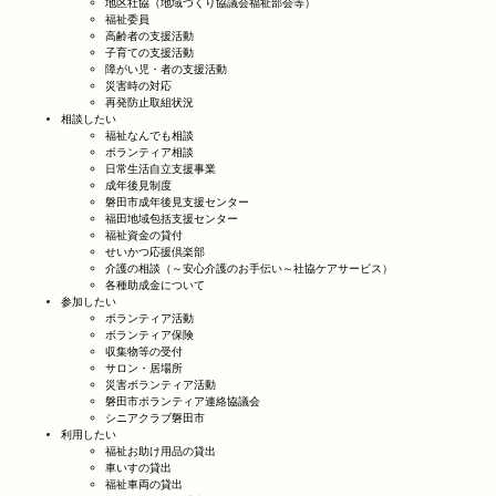
地区社協（地域づくり協議会福祉部会等）
福祉委員
高齢者の支援活動
子育ての支援活動
障がい児・者の支援活動
災害時の対応
再発防止取組状況
相談したい
福祉なんでも相談
ボランティア相談
日常生活自立支援事業
成年後見制度
磐田市成年後見支援センター
福田地域包括支援センター
福祉資金の貸付
せいかつ応援倶楽部
介護の相談（～安心介護のお手伝い～社協ケアサービス）
各種助成金について
参加したい
ボランティア活動
ボランティア保険
収集物等の受付
サロン・居場所
災害ボランティア活動
磐田市ボランティア連絡協議会
シニアクラブ磐田市
利用したい
福祉お助け用品の貸出
車いすの貸出
福祉車両の貸出