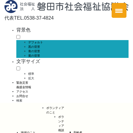
代表
TEL.0538-37-4824
背景色
デフォルト
黒の背景
青の背景
黄の背景
文字サイズ
標準
拡大
緊急災害
義援金情報
アクセス
お問合せ
検索
ボランティア
のこと
ボラ
ンテ
ィア
相談
地域のこと
高齢者