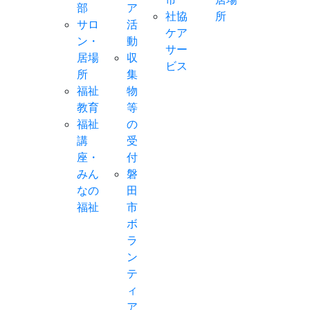
部
ア
社協
所
サロ
活
ケア
ン・
動
サー
居場
収
ビス
所
集
福祉
物
教育
等
福祉
の
講
受
座・
付
みん
磐
なの
田
福祉
市
ボ
ラ
ン
テ
ィ
ア