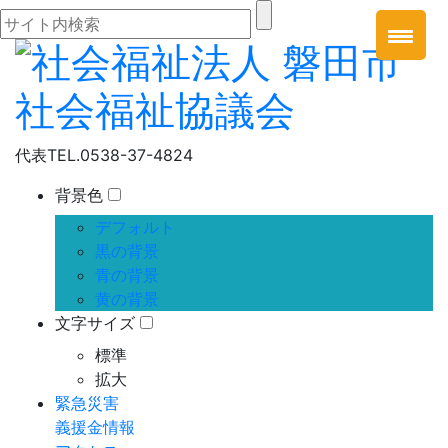
代表
TEL.0538-37-4824
背景色
デフォルト
黒の背景
青の背景
黄の背景
文字サイズ
標準
拡大
緊急災害
義援金情報