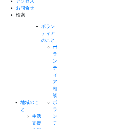
アクセス
お問合せ
検索
ボラン
ティア
のこと
ボ
ラ
ン
テ
ィ
ア
相
談
地域のこ
ボ
と
ラ
生活
ン
支援
テ