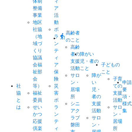
体制
ィ
整備
ア
事業
活
地区
動
社協
ボ
高齢者
elderly
（地
ラ
のこと
域づ
ン
高齢
くり
テ
者の
障がい
協議
ィ
支援
児・者の
会福
ア
子どもの
活動
こと
祉部
保
こと
サロ
障が
会
険
子育
ン・
い
申請
社
等）
災
ての
居場
児・
要
協
福祉
害
支援
所
者の
項・
と
委員
ボ
活動
シニ
支援
様式
は
せい
ラ
サロ
アク
活動
集
かつ
ン
ン・
ラブ
サロ
応援
テ
居場
磐田
ン・
倶楽
ィ
所
市
居場