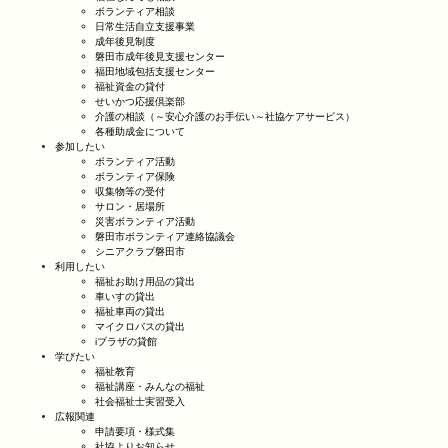
ボランティア相談
日常生活自立支援事業
成年後見制度
磐田市成年後見支援センター
福田地域包括支援センター
福祉資金の貸付
せいかつ応援倶楽部
介護の相談（～安心介護のお手伝い～社協ケアサービス）
各種助成金について
参加したい
ボランティア活動
ボランティア保険
収集物等の受付
サロン・居場所
災害ボランティア活動
磐田市ボランティア連絡協議会
シニアクラブ磐田市
利用したい
福祉お助け用品の貸出
車いすの貸出
福祉車両の貸出
マイクロバスの貸出
iプラザの貸館
学びたい
福祉教育
福祉講座・みんなの福祉
社会福祉士実習受入
広報関連
申請要項・様式集
社協よりお知らせ