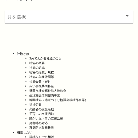
社協とは
3分でわかる社協のこと
社協の概要
社協の組織
社協の定款、規程
社協の各種計画等
社協会費・寄付
赤い羽根共同募金
磐田市社会福祉法人連絡会
生活支援体制整備事業
地区社協（地域づくり協議会福祉部会等）
福祉委員
高齢者の支援活動
子育ての支援活動
障がい児・者の支援活動
災害時の対応
再発防止取組状況
相談したい
福祉なんでも相談