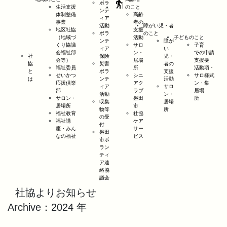
elderly
ボラ
生活支援
のこと
ンテ
体制整備
高齢
ィア
事業
者の
活動
障がい児・者
地区社協
支援
ボラ
のこと
（地域づ
活動
子どものこと
ンテ
障が
くり協議
サロ
子育
ィア
い
会福祉部
ン・
ての
申請
社
保険
児・
会等）
居場
支援
要
協
災害
者の
福祉委員
所
活動
項・
と
ボラ
支援
せいかつ
シニ
サロ
様式
は
ンテ
活動
応援倶楽
アク
ン・
集
ィア
サロ
部
ラブ
居場
活動
ン・
サロン・
磐田
所
収集
居場
居場所
市
物等
所
福祉教育
社協
の受
福祉講
ケア
付
座・みん
サー
磐田
なの福祉
ビス
市ボ
ラン
ティ
ア連
絡協
議会
社協よりお知らせ
Archive：2024 年