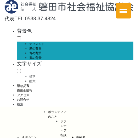
代表
TEL.0538-37-4824
背景色
デフォルト
黒の背景
青の背景
黄の背景
文字サイズ
標準
拡大
緊急災害
義援金情報
アクセス
お問合せ
検索
ボランティア
のこと
ボラ
ンテ
ィア
相談
地域のこと
高齢者