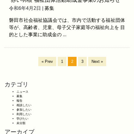
“赤い羽根”福祉団体活動助成金事業のお知らせ
令和6年4月2日 |
募集
磐田市社会福祉協議会では、市内で活動する福祉団体
等が、高齢者、児童、母子父子家庭等の福祉向上を 目
的とした事業に助成金の ...
« Prev
1
2
3
Next »
カテゴリ
ニュース
募集
報告
相談したい
参加したい
利用したい
学びたい
未分類
アーカイブ