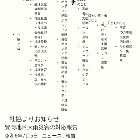
elderly
ボラ
生活支援
のこと
ンテ
体制整備
高齢
ィア
事業
者の
活動
障がい児・者
地区社協
支援
ボラ
のこと
（地域づ
活動
子どものこと
ンテ
障が
くり協議
サロ
子育
ィア
い
会福祉部
ン・
ての
申請
社
保険
児・
会等）
居場
支援
要
協
災害
者の
福祉委員
所
活動
項・
と
ボラ
支援
せいかつ
シニ
サロ
様式
は
ンテ
活動
応援倶楽
アク
ン・
集
ィア
サロ
部
ラブ
居場
活動
ン・
サロン・
磐田
所
収集
居場
居場所
市
物等
所
福祉教育
社協
の受
福祉講
ケア
付
座・みん
サー
磐田
なの福祉
ビス
市ボ
ラン
ティ
ア連
絡協
議会
社協よりお知らせ
豊岡地区大雨災害の対応報告
令和6年7月5日 |
ニュース
,
報告