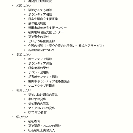
再発防止取組状況
相談したい
福祉なんでも相談
ボランティア相談
日常生活自立支援事業
成年後見制度
磐田市成年後見支援センター
福田地域包括支援センター
福祉資金の貸付
せいかつ応援倶楽部
介護の相談（～安心介護のお手伝い～社協ケアサービス）
各種助成金について
参加したい
ボランティア活動
ボランティア保険
収集物等の受付
サロン・居場所
災害ボランティア活動
磐田市ボランティア連絡協議会
シニアクラブ磐田市
利用したい
福祉お助け用品の貸出
車いすの貸出
福祉車両の貸出
マイクロバスの貸出
iプラザの貸館
学びたい
福祉教育
福祉講座・みんなの福祉
社会福祉士実習受入