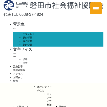
代表
TEL.0538-37-4824
背景色
デフォルト
黒の背景
青の背景
黄の背景
文字サイズ
標準
拡大
緊急災害
義援金情報
アクセス
お問合せ
検索
ボランティア
のこと
ボラ
ンテ
ィア
相談
地域のこと
高齢者