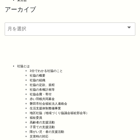
未分類
アーカイブ
社協とは
3分でわかる社協のこと
社協の概要
社協の組織
社協の定款、規程
社協の各種計画等
社協会費・寄付
赤い羽根共同募金
磐田市社会福祉法人連絡会
生活支援体制整備事業
地区社協（地域づくり協議会福祉部会等）
福祉委員
高齢者の支援活動
子育ての支援活動
障がい児・者の支援活動
災害時の対応