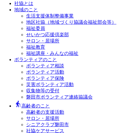
社協とは
地域のこと
生活支援体制整備事業
地区社協（地域づくり協議会福祉部会等）
福祉委員
せいかつ応援倶楽部
サロン・居場所
福祉教育
福祉講座・みんなの福祉
ボランティアのこと
ボランティア相談
ボランティア活動
ボランティア保険
災害ボランティア活動
収集物等の受付
磐田市ボランティア連絡協議会
elderly
高齢者のこと
高齢者の支援活動
サロン・居場所
シニアクラブ磐田市
社協ケアサービス