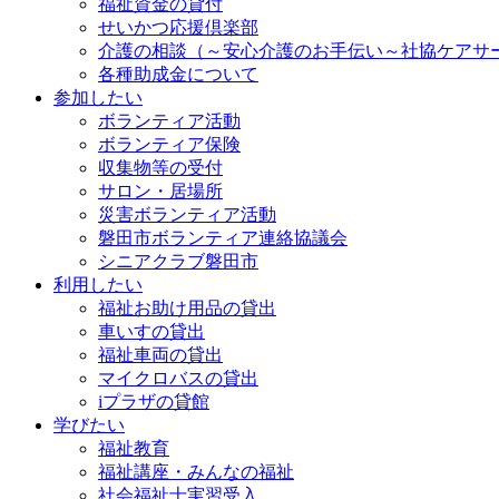
福祉資金の貸付
せいかつ応援倶楽部
介護の相談（～安心介護のお手伝い～社協ケアサ
各種助成金について
参加したい
ボランティア活動
ボランティア保険
収集物等の受付
サロン・居場所
災害ボランティア活動
磐田市ボランティア連絡協議会
シニアクラブ磐田市
利用したい
福祉お助け用品の貸出
車いすの貸出
福祉車両の貸出
マイクロバスの貸出
iプラザの貸館
学びたい
福祉教育
福祉講座・みんなの福祉
社会福祉士実習受入