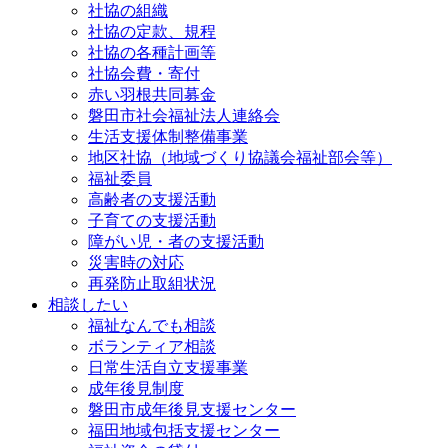
社協の組織
社協の定款、規程
社協の各種計画等
社協会費・寄付
赤い羽根共同募金
磐田市社会福祉法人連絡会
生活支援体制整備事業
地区社協（地域づくり協議会福祉部会等）
福祉委員
高齢者の支援活動
子育ての支援活動
障がい児・者の支援活動
災害時の対応
再発防止取組状況
相談したい
福祉なんでも相談
ボランティア相談
日常生活自立支援事業
成年後見制度
磐田市成年後見支援センター
福田地域包括支援センター