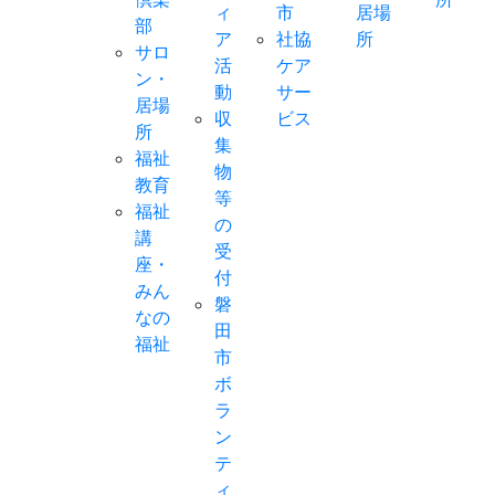
ィ
市
居場
部
ア
社協
所
サロ
活
ケア
ン・
動
サー
居場
収
ビス
所
集
福祉
物
教育
等
福祉
の
講
受
座・
付
みん
磐
なの
田
福祉
市
ボ
ラ
ン
テ
ィ