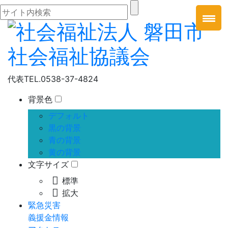
代表
TEL.0538-37-4824
背景色
デフォルト
黒の背景
青の背景
黄の背景
文字サイズ
標準
拡大
緊急災害
義援金情報