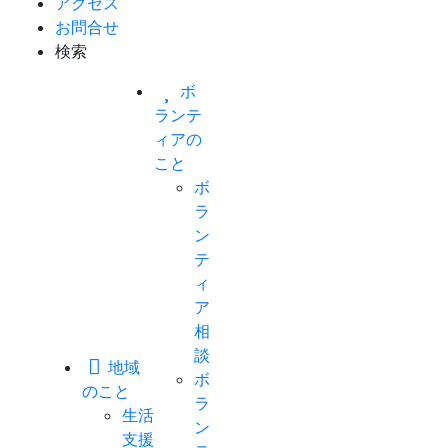
アクセス
お問合せ
検索
ボ
ランテ
ィアの
こと
ボ
ラ
ン
テ
ィ
ア
相
談
地域
ボ
のこと
ラ
生活
ン
支援