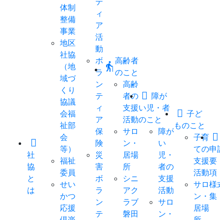
テ
体制
ィ
整備
ア
事業
活
地区
動
社協
ボ
高齢者
elderly
（地
ラ
のこと
域づ
ン
高齢
くり
テ
者の
障が
協議
ィ
支援
い児・者
会福
子ど
ア
活動
のこと
祉部
ものこと
保
サロ
障が
会
子育
険
ン・
い
等）
ての
申
社
災
居場
児・
福祉
支援
要
協
害
所
者の
委員
活動
項
と
ボ
シニ
支援
せい
サロ
様
は
ラ
アク
活動
かつ
ン・
集
ン
ラブ
サロ
応援
居場
テ
磐田
ン・
倶楽
所