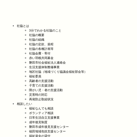
社協とは
3分でわかる社協のこと
社協の概要
社協の組織
社協の定款、規程
社協の各種計画等
社協会費・寄付
赤い羽根共同募金
磐田市社会福祉法人連絡会
生活支援体制整備事業
地区社協（地域づくり協議会福祉部会等）
福祉委員
高齢者の支援活動
子育ての支援活動
障がい児・者の支援活動
災害時の対応
再発防止取組状況
相談したい
福祉なんでも相談
ボランティア相談
日常生活自立支援事業
成年後見制度
磐田市成年後見支援センター
福田地域包括支援センター
福祉資金の貸付