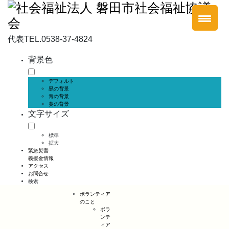
代表
TEL.0538-37-4824
背景色
デフォルト
黒の背景
青の背景
黄の背景
文字サイズ
標準
拡大
緊急災害
義援金情報
アクセス
お問合せ
検索
ボランティア
のこと
ボラ
ンテ
ィア