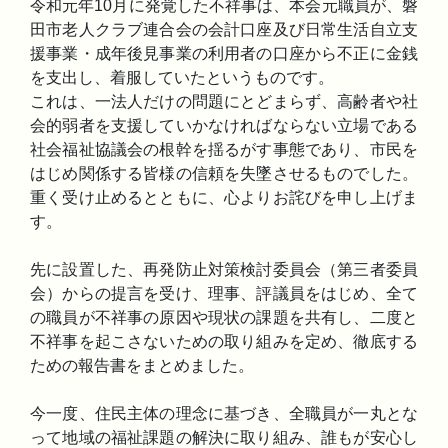
令和元年10月に発覚した不祥事は、本会元職員が、磐
田市老人クラブ連合会の会計口座及び日常生活自立支
援事業・成年後見事業の利用者の口座から不正に金銭
を支出し、着服していたというものです。
これは、一法人だけの問題にとどまらず、高齢者や社
会的弱者を支援していかなければならない立場である
社会福祉協議会の根幹を揺るがす事態であり、市民を
はじめ関係する皆様の信頼を失墜させるものでした。
重く受け止めるとともに、心よりお詫びを申し上げま
す。
先に設置した、再発防止対策検討委員会（第三者委員
会）からの提言を受け、理事、評議員をはじめ、全て
の職員が不祥事の原因や現状の課題を共有し、二度と
不祥事を起こさないための取り組みを定め、徹底する
ための報告書をまとめました。
今一度、住民主体の理念に基づき、全職員が一丸とな
って地域の福祉課題の解決に取り組み、誰もが安心し