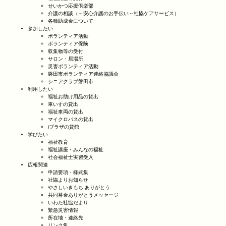
せいかつ応援倶楽部
介護の相談（～安心介護のお手伝い～社協ケアサービス）
各種助成金について
参加したい
ボランティア活動
ボランティア保険
収集物等の受付
サロン・居場所
災害ボランティア活動
磐田市ボランティア連絡協議会
シニアクラブ磐田市
利用したい
福祉お助け用品の貸出
車いすの貸出
福祉車両の貸出
マイクロバスの貸出
iプラザの貸館
学びたい
福祉教育
福祉講座・みんなの福祉
社会福祉士実習受入
広報関連
申請要項・様式集
社協よりお知らせ
やさしいきもち ありがとう
共同募金ありがとうメッセージ
いわた社協だより
緊急災害情報
所在地・連絡先
リンク集