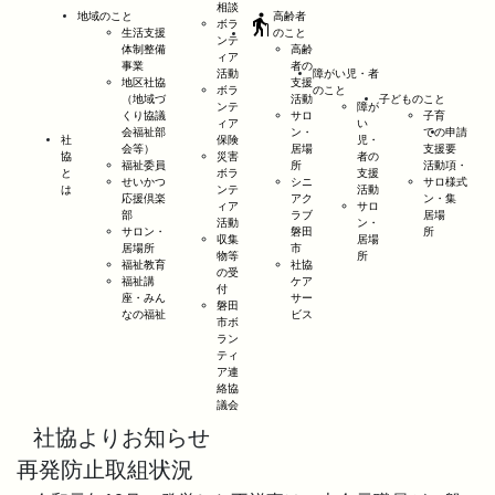
相談
地域のこと
高齢者
elderly
ボラ
生活支援
のこと
ンテ
体制整備
高齢
ィア
事業
者の
活動
障がい児・者
地区社協
支援
ボラ
のこと
（地域づ
活動
子どものこと
ンテ
障が
くり協議
サロ
子育
ィア
い
会福祉部
ン・
ての
申請
社
保険
児・
会等）
居場
支援
要
協
災害
者の
福祉委員
所
活動
項・
と
ボラ
支援
せいかつ
シニ
サロ
様式
は
ンテ
活動
応援倶楽
アク
ン・
集
ィア
サロ
部
ラブ
居場
活動
ン・
サロン・
磐田
所
収集
居場
居場所
市
物等
所
福祉教育
社協
の受
福祉講
ケア
付
座・みん
サー
磐田
なの福祉
ビス
市ボ
ラン
ティ
ア連
絡協
議会
社協よりお知らせ
再発防止取組状況